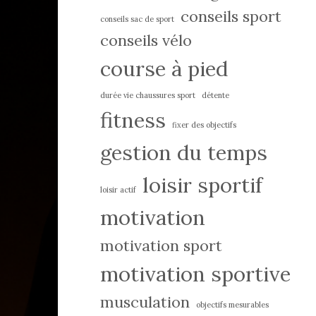
conseils sport
conseils sac de sport
conseils vélo
course à pied
durée vie chaussures sport
détente
fitness
fixer des objectifs
gestion du temps
loisir sportif
loisir actif
motivation
motivation sport
motivation sportive
musculation
objectifs mesurables