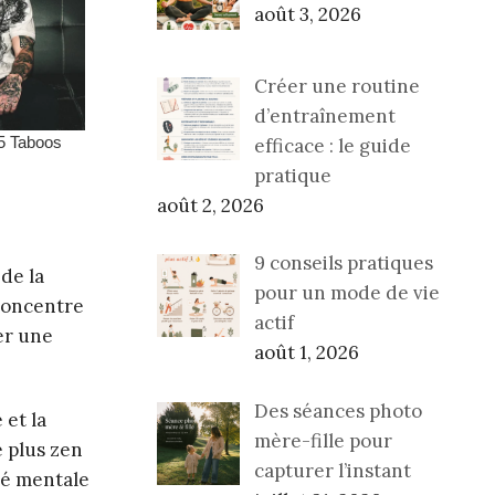
août 3, 2026
Créer une routine
d’entraînement
efficace : le guide
pratique
août 2, 2026
9 conseils pratiques
de la
pour un mode de vie
 concentre
actif
er une
août 1, 2026
Des séances photo
 et la
mère-fille pour
e plus zen
capturer l’instant
rté mentale