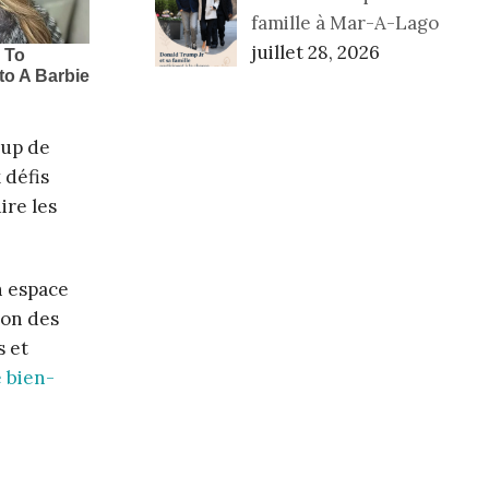
famille à Mar-A-Lago
juillet 28, 2026
oup de
 défis
ire les
n espace
ion des
s et
 bien-