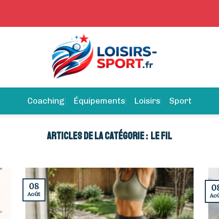
Coaching
Équipements
Loisirs
Sport
LE FIL
08
0
Août
Ao