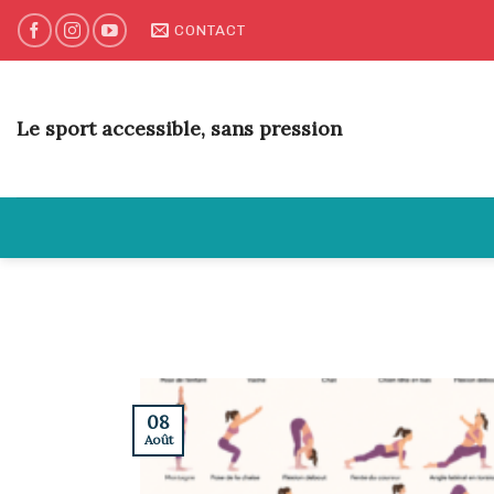
Skip
CONTACT
to
content
Le sport accessible, sans pression
08
Août