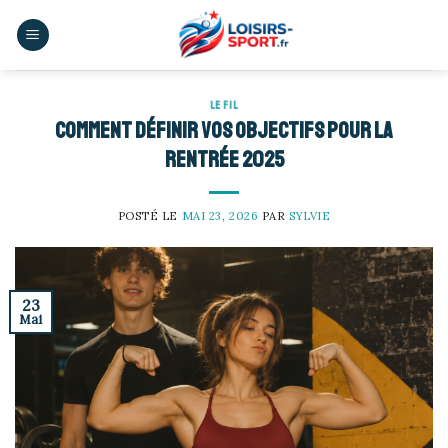
Skip
to
content
LE FIL
Comment définir vos objectifs pour la
rentrée 2025
POSTÉ LE
MAI 23, 2026
PAR
SYLVIE
23
Mai