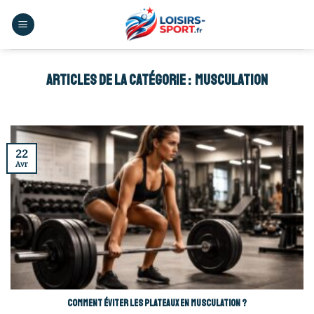
Skip
to
content
MUSCULATION
22
Avr
Comment éviter les plateaux en musculation ?