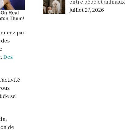
entre bébé et animaux
juillet 27, 2026
mencez par
 des
e
e.
Des
’activité
vous
t de se
in,
ion de