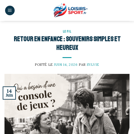
Skip
to
content
LE FIL
Retour en enfance : souvenirs simples et
heureux
POSTÉ LE
JUIN 14, 2026
PAR
SYLVIE
14
Juin