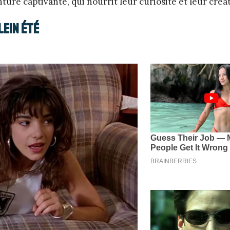
ure captivante, qui nourrit leur curiosité et leur créat
lein été