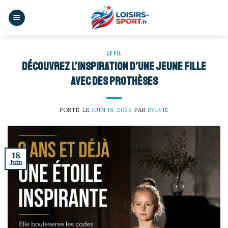
Skip
to
content
LE FIL
Découvrez l’inspiration d’une jeune fille
avec des prothèses
POSTÉ LE
JUIN 18, 2026
PAR
SYLVIE
18
Juin