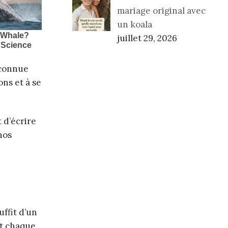
mariage original avec
un koala
juillet 29, 2026
econnue
ons et à se
 d’écrire
nos
uffit d’un
nt chaque