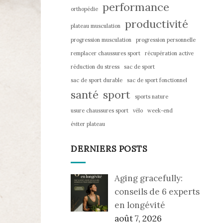
performance
orthopédie
productivité
plateau musculation
progression musculation
progression personnelle
remplacer chaussures sport
récupération active
réduction du stress
sac de sport
sac de sport durable
sac de sport fonctionnel
santé
sport
sports nature
usure chaussures sport
vélo
week-end
éviter plateau
DERNIERS POSTS
Aging gracefully:
conseils de 6 experts
en longévité
août 7, 2026