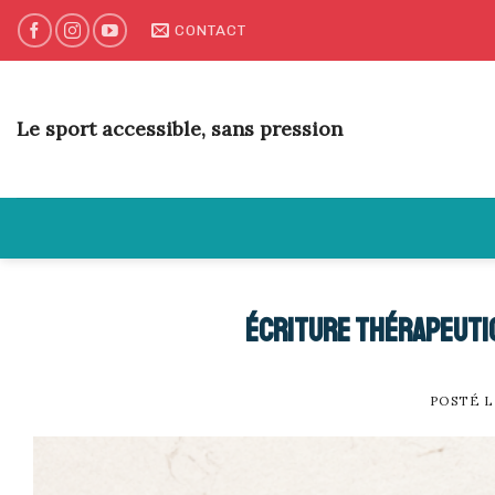
Skip
CONTACT
to
content
Le sport accessible, sans pression
Écriture thérapeutiq
POSTÉ 