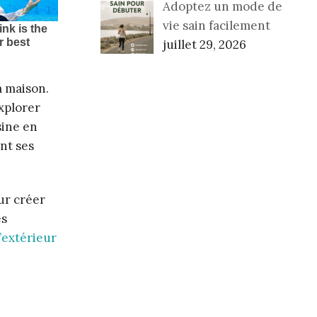
Adoptez un mode de
vie sain facilement
juillet 29, 2026
a maison.
xplorer
sine en
nt ses
ur créer
es
’extérieur