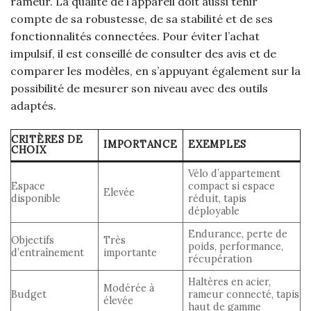
rameur. La qualité de l’appareil doit aussi tenir
compte de sa robustesse, de sa stabilité et de ses
fonctionnalités connectées. Pour éviter l’achat
impulsif, il est conseillé de consulter des avis et de
comparer les modèles, en s’appuyant également sur la
possibilité de mesurer son niveau avec des outils
adaptés.
CRITÈRES DE
IMPORTANCE
EXEMPLES
CHOIX
Vélo d’appartement
Espace
compact si espace
Elevée
disponible
réduit, tapis
déployable
Endurance, perte de
Objectifs
Très
poids, performance,
d’entraînement
importante
récupération
Haltères en acier,
Modérée à
Budget
rameur connecté, tapis
élevée
haut de gamme