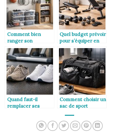
Comment bien
Quel budget prévoir
ranger son
pour s’équiper en
équipement sportif
musculation à
?
domicile ?
Quand faut-il
Comment choisir un
remplacer ses
sac de sport
chaussures de sport
fonctionnel et
?
durable ?