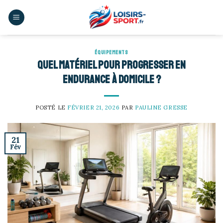
Skip
to
content
ÉQUIPEMENTS
Quel matériel pour progresser en
endurance à domicile ?
POSTÉ LE
FÉVRIER 21, 2026
PAR
PAULINE GRESSE
21
Fév