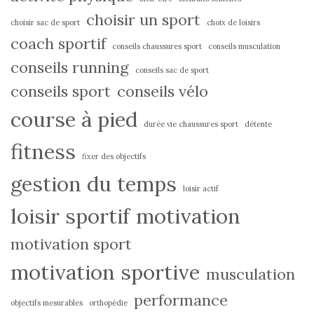
choisir un sport
choisir sac de sport
choix de loisirs
coach sportif
conseils chaussures sport
conseils musculation
conseils running
conseils sac de sport
conseils sport
conseils vélo
course à pied
durée vie chaussures sport
détente
fitness
fixer des objectifs
gestion du temps
loisir actif
loisir sportif
motivation
motivation sport
motivation sportive
musculation
performance
objectifs mesurables
orthopédie