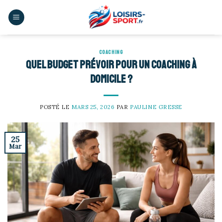
Skip
to
content
COACHING
Quel budget prévoir pour un coaching à
domicile ?
POSTÉ LE
MARS 25, 2026
PAR
PAULINE GRESSE
25
Mar