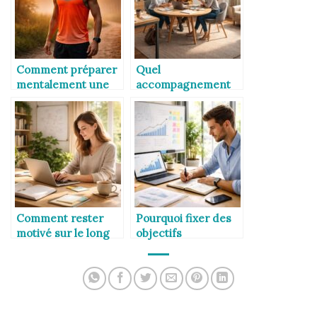
Comment préparer
Quel
mentalement une
accompagnement
course importante ?
choisir selon ses
objectifs ?
Comment rester
Pourquoi fixer des
motivé sur le long
objectifs
terme ?
mesurables
améliore la
progression ?