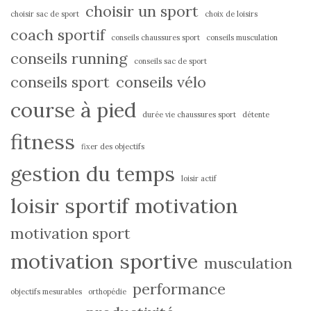
choisir un sport
choisir sac de sport
choix de loisirs
coach sportif
conseils chaussures sport
conseils musculation
conseils running
conseils sac de sport
conseils sport
conseils vélo
course à pied
durée vie chaussures sport
détente
fitness
fixer des objectifs
gestion du temps
loisir actif
loisir sportif
motivation
motivation sport
motivation sportive
musculation
performance
objectifs mesurables
orthopédie