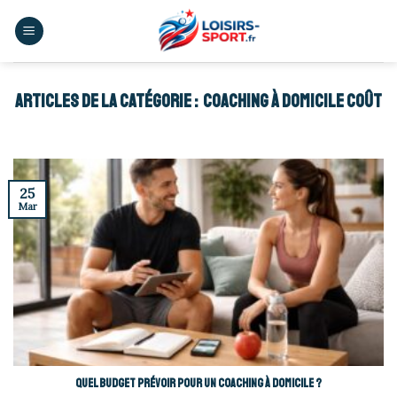
Skip
to
content
COACHING À DOMICILE COÛT
25
Mar
Quel budget prévoir pour un coaching à domicile ?