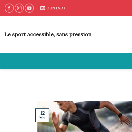
Skip
CONTACT
to
content
Le sport accessible, sans pression
12
Mai