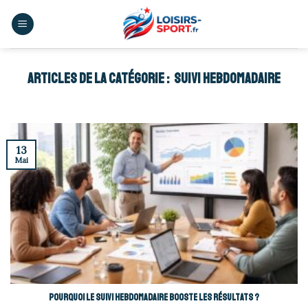
Skip
to
content
SUIVI HEBDOMADAIRE
13
Mai
Pourquoi le suivi hebdomadaire booste les résultats ?