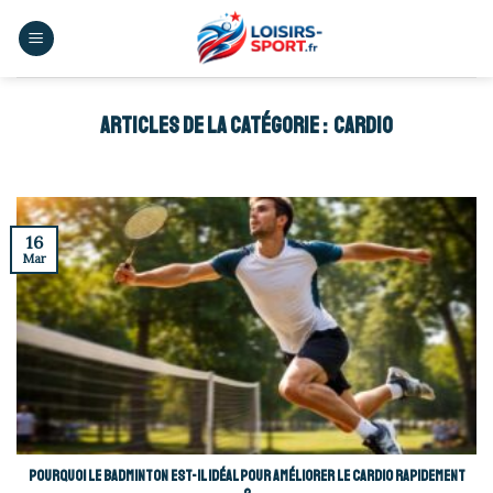
Skip
to
content
CARDIO
16
Mar
Pourquoi le badminton est-il idéal pour améliorer le cardio rapidement