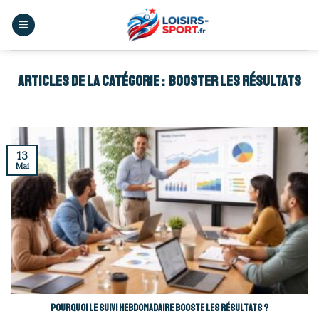
Skip
to
content
BOOSTER LES RÉSULTATS
13
Mai
Pourquoi le suivi hebdomadaire booste les résultats ?